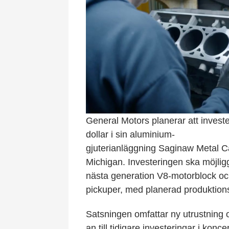
General Motors planerar att invest
dollar i sin aluminium-
gjuterianläggning Saginaw Metal C
Michigan. Investeringen ska möjlig
nästa generation V8-motorblock och 
pickuper, med planerad produktions
Satsningen omfattar ny utrustning 
an till tidigare investeringar i kon