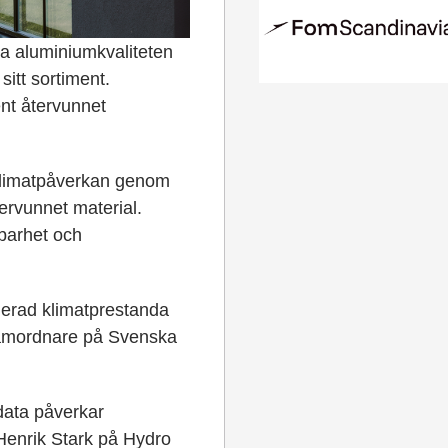
a aluminiumkvaliteten
itt sortiment.
ent återvunnet
 klimatpåverkan genom
ervunnet material.
barhet och
fierad klimatprestanda
samordnare på Svenska
data påverkar
 Henrik Stark på Hydro