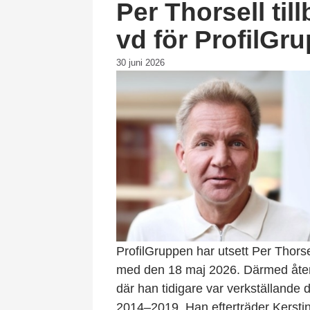
Per Thorsell ti
vd för ProfilGr
30 juni 2026
ProfilGruppen har utsett Per Thorsel
med den 18 maj 2026. Därmed återv
där han tidigare var verkställande 
2014–2019. Han efterträder Kersti