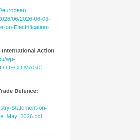
://european-
2026/06/2026-06-03-
-on-Electrification-
 International Action
eu/wp-
SSO-OECD-MAGIC-
Trade Defence:
ustry-Statement-on-
nce_May_2026.pdf