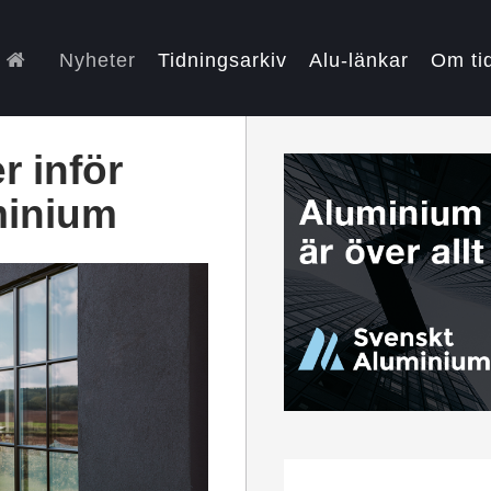
Nyheter
Tidningsarkiv
Alu-länkar
Om ti
r inför
minium