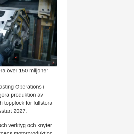
era över 150 miljoner
asting Operations i
göra produktion av
topplock för fullstora
start 2027.
och verktyg och knyter
cernens motorproduktion,