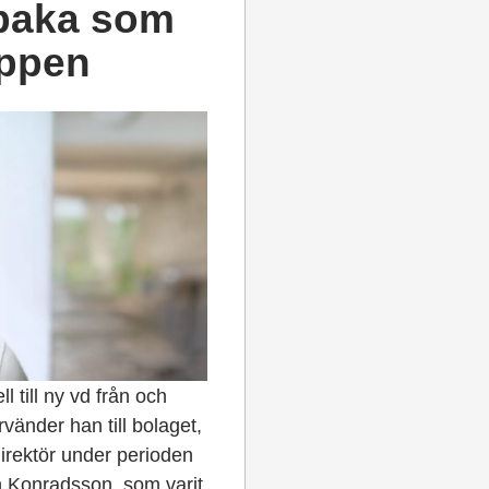
llbaka som
uppen
l till ny vd från och
änder han till bolaget,
direktör under perioden
n Konradsson, som varit