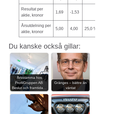
Resultat per
1,69
-1,53
aktie, kronor
Årsutdelning per
5,00
4,00
25,0 %
aktie, kronor
Du kanske också gillar:
Årsstämma hos
ProfilGruppen AB:
Gränges – bättre än
Beslut och framtida…
väntat