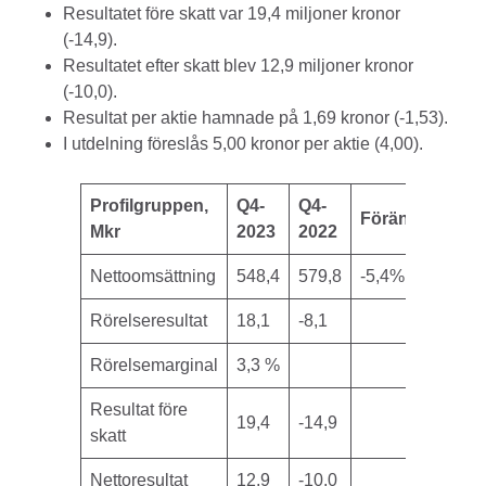
Resultatet före skatt var 19,4 miljoner kronor
(-14,9).
Resultatet efter skatt blev 12,9 miljoner kronor
(-10,0).
Resultat per aktie hamnade på 1,69 kronor (-1,53).
I utdelning föreslås 5,00 kronor per aktie (4,00).
Profilgruppen,
Q4-
Q4-
Förändring
Mkr
2023
2022
Nettoomsättning
548,4
579,8
-5,4%
Rörelseresultat
18,1
-8,1
Rörelsemarginal
3,3 %
Resultat före
19,4
-14,9
skatt
Nettoresultat
12,9
-10,0