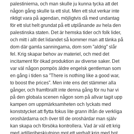
palestinierna, och man skulle ju kunna tycka att det
någon gång skulle ta ett slut. Men ett slut verkar inte
riktigt vara på agendan, möjligtvis då med undantag
för ett slut helt grundat på ett utplånande av hela den
palestinska staten. Det är hemska tider och folk lider,
och mitt i allt det lidandet så kommer man att tänka på
dom där gamla sanningarna, dom som ”aldrig” slår
fel. Krig skapar behov av materiel, och med det
incitament för ökad produktion av diverse saker. Det
var väl någon pompös äldre engelsk gentleman som
en gång i tiden sa ”There is nothing like a good war,
to boost the prices”. Men inte ens det stämmer alla
gånger, och framförallt inte denna gång för nu har vi
på den globala scenen någon som på allvar tagit upp
kampen om uppmärksamheten och lyckats med
konststycket att flytta fokus lite grann ifrån de verkliga
oroshärdarna och över till de oroshärdar man själv
kan skapa och försöka kontrollera. Vad är väl ett krig
med artilleribeskjutning mot ett verbalt krig med hot