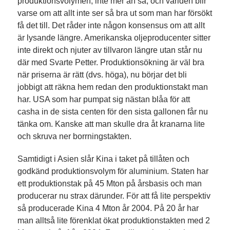
produktionsvolymen, inte mer än så, och världen blir
varse om att allt inte ser så bra ut som man har försökt
få det till. Det råder inte någon konsensus om att allt
är lysande längre. Amerikanska oljeproducenter sitter
inte direkt och njuter av tillvaron längre utan står nu
där med Svarte Petter. Produktionsökning är väl bra
när priserna är rätt (dvs. höga), nu börjar det bli
jobbigt att räkna hem redan den produktionstakt man
har. USA som har pumpat sig nästan blåa för att
casha in de sista centen för den sista gallonen får nu
tänka om. Kanske att man skulle dra åt kranarna lite
och skruva ner borrningstakten.
Samtidigt i Asien slår Kina i taket på tillåten och
godkänd produktionsvolym för aluminium. Staten har
ett produktionstak på 45 Mton på årsbasis och man
producerar nu strax därunder. För att få lite perspektiv
så producerade Kina 4 Mton år 2004. På 20 år har
man alltså lite förenklat ökat produktionstakten med 2