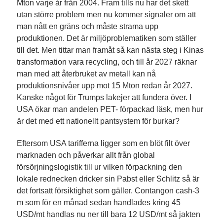
Mton varje år från 2004. Fram tills nu har det skett
utan större problem men nu kommer signaler om att
man nått en gräns och måste strama upp
produktionen. Det är miljöproblematiken som ställer
till det. Men tittar man framåt så kan nästa steg i Kinas
transformation vara recycling, och till år 2027 räknar
man med att återbruket av metall kan nå
produktionsnivåer upp mot 15 Mton redan år 2027.
Kanske något för Trumps lakejer att fundera över. I
USA ökar man andelen PET- förpackad läsk, men hur
är det med ett nationellt pantsystem för burkar?
Eftersom USA tarifferna ligger som en blöt filt över
marknaden och påverkar allt från global
försörjningslogistik till ur vilken förpackning den
lokale rednecken dricker sin Pabst eller Schlitz så är
det fortsatt försiktighet som gäller. Contangon cash-3
m som för en månad sedan handlades kring 45
USD/mt handlas nu ner till bara 12 USD/mt så jakten