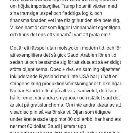
om höjda importavgifter. Trump hotar tillväxten med
sina tramsiga utspel och fladdriga logik, och
finansmarknaden vet inte riktigt hur den ska bete sig.
Vilken häst är det som ligger i vinnarhålet egentligen,
och finns det ens ett vinnarhål värt att prata om?
Det är ett rävspel utan motstycke i modern tid, och för
att exemplifiera det så gick Saudi Arabien för en tid
sedan ut och bestämde sig för att sluta att så ensidigt
stötta oljepriserna. Opec + dvs. en samling oljestater
inkluderande Ryssland men inte USA har ju haft en
stringens kring produktionsminskningar och ökningar.
Nu har Saudi tröttnat på att vara samvetet, den som
håller emot när andra smyghöjer och istället sagt det
är slut på gratisluncherna. Om inte andra klarar av att
visa disciplin så varför ska vi. Oljan som tidigare
under året testade upp mot 80 dollar/bbl har handlats
ner mot 60 dollar. Saudi justerar upp