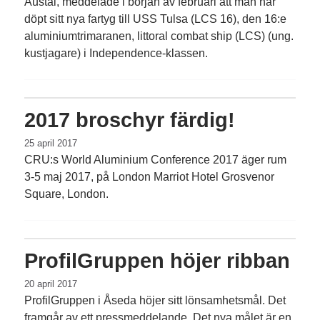
Austal, meddelade i början av februari att man har
döpt sitt nya fartyg till USS Tulsa (LCS 16), den 16:e
aluminiumtrimaranen, littoral combat ship (LCS) (ung.
kustjagare) i Independence-klassen.
2017 broschyr färdig!
25 april 2017
CRU:s World Aluminium Conference 2017 äger rum
3-5 maj 2017, på London Marriot Hotel Grosvenor
Square, London.
ProfilGruppen höjer ribban
20 april 2017
ProfilGruppen i Åseda höjer sitt lönsamhetsmål. Det
framgår av ett pressmeddel­ande. Det nya målet är en