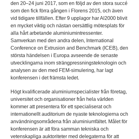
den 20–24 juni 2017, som en följd av den stora succé
som den fick förra gången i Florens 2015, och även
vid tid­igare tillfäll­en. Efter 9 upplagor har Al2000 blivit
en mycket viktig och nästan oersättlig mötesplats för
alla hårt arbetande aluminium­intressenter.
Samverkan med den andra delen, International
Conference on Extrusion and Benchmark (ICEB), den
största händelsen i Europa avseende de senaste
utvecklingarna inom strängpressningsteknologin och
analysen av den med FEM-simulering, har lagt
konferensen i det främsta ledet.
Högt kvalificerade aluminiumspecialister från företag,
universitet och organisationer från hela världen
kommer att presentera för ett specialiserat och
internationellt auditor­ium de nyaste teknologierna och
användningsområdena från aluminiumfältet. Målet för
konferensen är att föra samman tekniska och
vetenskapliga auktoriteter med delegaterna för att