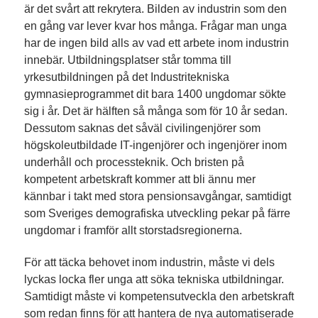
är det svårt att rekrytera. Bilden av industrin som den
en gång var lever kvar hos många. Frågar man unga
har de ingen bild alls av vad ett arbete inom industrin
innebär. Utbildningsplatser står tomma till
yrkesutbildningen på det Industritekniska
gymnasieprogrammet dit bara 1400 ungdomar sökte
sig i år. Det är hälften så många som för 10 år sedan.
Dessutom saknas det såväl civilingenjörer som
högskoleutbildade IT-ingenjörer och ingenjörer inom
underhåll och processteknik. Och bristen på
kompetent arbetskraft kommer att bli ännu mer
kännbar i takt med stora pensionsavgångar, samtidigt
som Sveriges demografiska utveckling pekar på färre
ungdomar i framför allt storstadsregionerna.
För att täcka behovet inom industrin, måste vi dels
lyckas locka fler unga att söka tekniska utbildningar.
Samtidigt måste vi kompetensutveckla den arbetskraft
som redan finns för att hantera de nya automatiserade