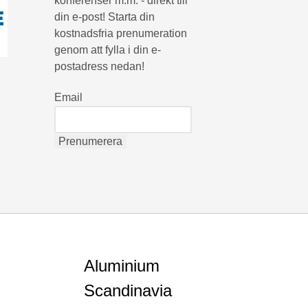
konferenser m.m. - direkt till
din e-post! Starta din
kostnadsfria prenumeration
genom att fylla i din e-
postadress nedan!
Email
Aluminium
Scandinavia