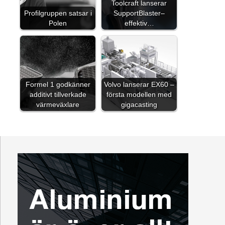
Toolcraft lanserar
Profilgruppen satsar i
SupportBlaster–
Polen
effektiv…
Formel 1 godkänner
Volvo lanserar EX60 –
additivt tillverkade
första modellen med
värmeväxlare
gigacasting