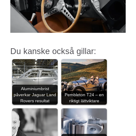
Du kanske också gillar:
Aluminiumbrist
påverkar Jaguar Land
Pembleton T24 – en
Rovers resultat
riktigt lättviktare