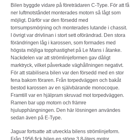
Bilen byggde vidare på företrädaren C-Type. För att få
ner luftmotståndet monterades motorn så lågt som
möjligt. Därför var den försedd med
torrsumpsmörjning och monterades lutande i chassit.
I övrigt var drivlinan i stort sett oförändrad. Den stora
förändringen låg i karossen, som formades med
högsta möjliga topphastighet på Le Mans i åtanke.
Nackdelen var att strömlinjeformen gav dåligt
marktryck, vilket påverkade väghållningen negativt.
För att stabilisera bilen var den försedd med en stor
fena bakom föraren. Från torpedväggen och bakåt
bestod karossen av en självbärande monocoque.
Framtill var en hjälpram skruvad mot torpedväggen.
Ramen bar upp motorn och främre
hjulupphängningen. Den här lösningen användes
sedan även på E-Type.
Jaguar fortsatte att utveckla bilens strömlinjeform.
Från 1956 fick bilen en större 3,8-liters motor.