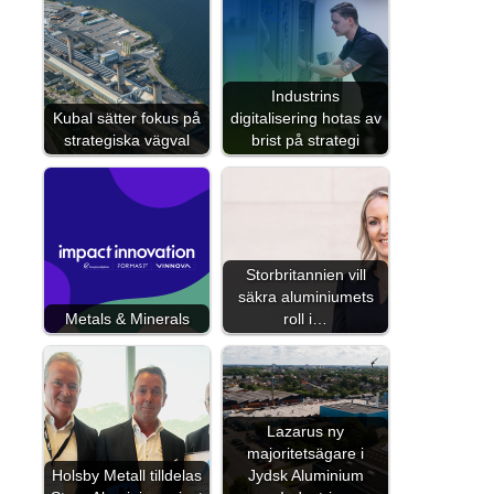
Industrins
Kubal sätter fokus på
digitalisering hotas av
strategiska vägval
brist på strategi
Storbritannien vill
säkra aluminiumets
Metals & Minerals
roll i…
Lazarus ny
majoritetsägare i
Holsby Metall tilldelas
Jydsk Aluminium