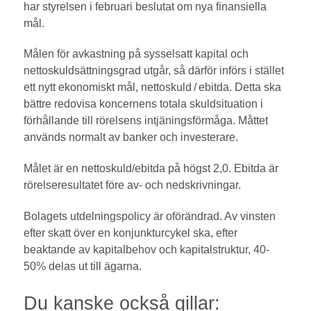
har styrelsen i februari beslutat om nya finansiella
mål.
Målen för avkastning på sysselsatt kapital och
nettoskuldsättningsgrad utgår, så därför införs i stället
ett nytt ekonomiskt mål, netto­skuld / ebitda. Detta ska
bättre redovisa koncernens totala skuldsituation i
förhållande till rörelsens intjäningsförmåga. Måttet
används normalt av banker och investerare.
Målet är en nettoskuld/ebitda på högst 2,0. Ebitda är
rörelseresultatet före av- och nedskrivningar.
Bolagets utdelningspolicy är oförändrad. Av vinsten
efter skatt över en konjunkturcyk­el ska, efter
beaktande av kapitalbehov och kapitalstruktur, 40-
50% delas ut till ägarna.
Du kanske också gillar: