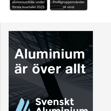
aluminiumfolie under
Profilgruppenvänder
första kvartalet 2025
till vinst