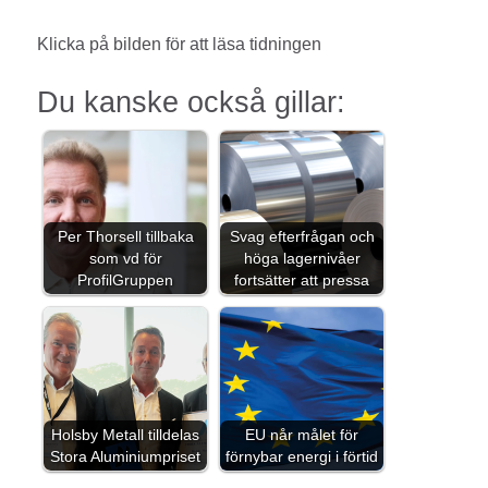
Klicka på bilden för att läsa tidningen
Du kanske också gillar:
Per Thorsell tillbaka
Svag efterfrågan och
som vd för
höga lagernivåer
ProfilGruppen
fortsätter att pressa
Holsby Metall tilldelas
EU når målet för
Stora Aluminiumpriset
förnybar energi i förtid