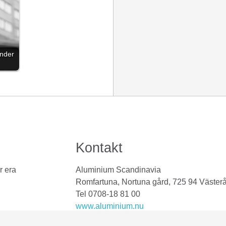
änder
Kontakt
r era
Aluminium Scandinavia
Romfartuna, Nortuna gård, 725 94 Väster
Tel 0708-18 81 00
www.aluminium.nu
torbjorn.larsson@nortuna.se