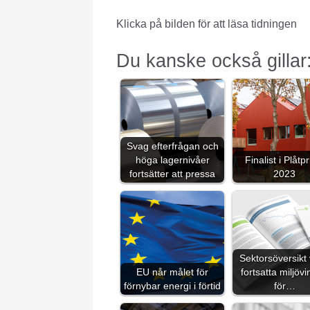
Klicka på bilden för att läsa tidningen
Du kanske också gillar
Svag efterfrågan och
höga lagernivåer
Finalist i Plåtpr
fortsätter att pressa
2023
Sektorsöversikt 
EU når målet för
fortsatta miljövi
förnybar energi i förtid
för…