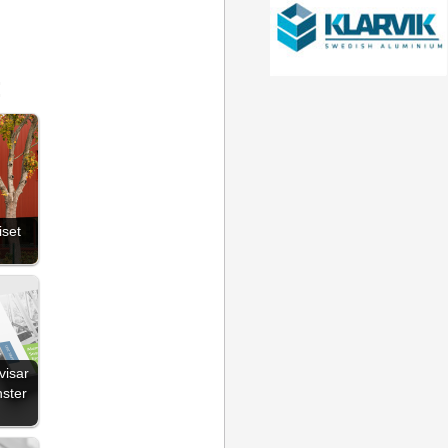
:
iset
visar
nster