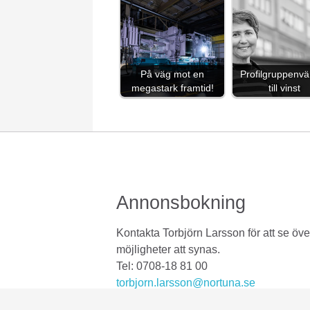
På väg mot en
Profilgruppenv
megastark framtid!
till vinst
Annonsbokning
Kontakta Torbjörn Larsson för att se öve
möjligheter att synas.
Tel: 0708-18 81 00
torbjorn.larsson@nortuna.se