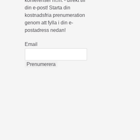
konferenser m.m. - direkt till
din e-post! Starta din
kostnadsfria prenumeration
genom att fylla i din e-
postadress nedan!
Email