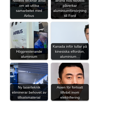
Novelis tecknar avtal
Brand hos Novelis
om att utöka
påverkar
samarbetet med
aluminiumförsörjning
Airbus
till Ford
Kanada inför tullar på
Högpresterande
kinesiska elfordon,
aluminium
aluminium…
Ny laserteknik
Asien för fortsatt
eliminerar behovet av
tillväxt inom
tillsatsmaterial
elektrifiering