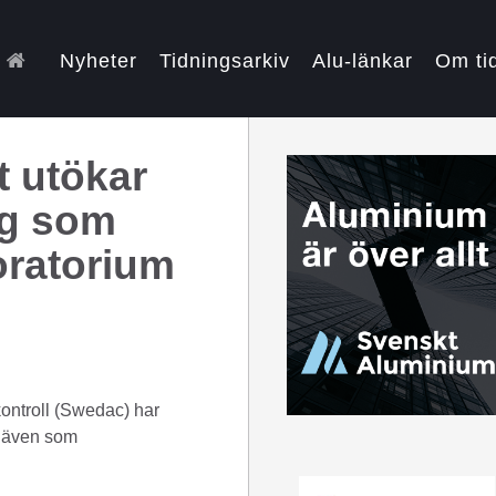
Nyheter
Tidningsarkiv
Alu-länkar
Om ti
 utökar
ng som
oratorium
kontroll (Swedac) har
t även som