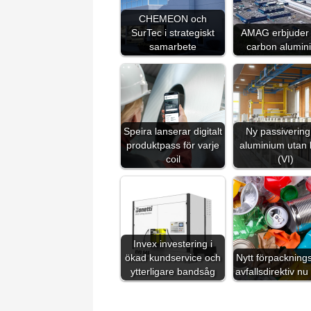
CHEMEON och
SurTec i strategiskt
AMAG erbjuder 
samarbete
carbon alumin
Speira lanserar digitalt
Ny passivering
produktpass för varje
aluminium utan
coil
(VI)
Invex investering i
ökad kundservice och
Nytt förpackning
ytterligare bandsåg
avfallsdirektiv nu 