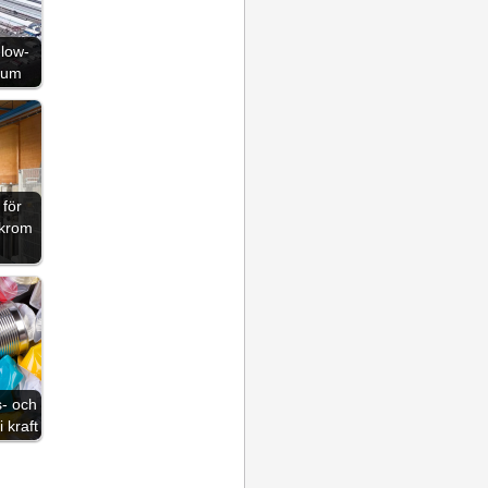
low-
ium
 för
 krom
s- och
i kraft