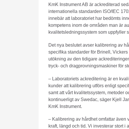
KmK Instrument AB är ackrediterad sed
internationella standarden ISO/IEC 170
innebär att laboratoriet har bedömts inn
kompetens inom de områden man är aukt
kvalitetsledningssystem som uppfyller st
Det nya beslutet avser kalibrering av h
specifika standarder för Brinell, Vicker
utökning av den tidigare ackrediteringe
tryck- och dragprovningsmaskiner för st
– Laboratoriets ackreditering är en kval
kunder att kalibrering utförs enligt spec
samt att vårt kvalitetssystem, metoder
kontinuerligt av Swedac, säger Kjell J
KmK Instrument.
– Kalibrering av hårdhet omfattar även v
kraft, längd och tid. Vi investerar stort i 