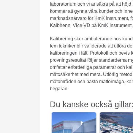
laboratorium och vi är säkra på att höjd
kommer att gynna våra kunder och inne
marknadsnärvaro för KmK Instrument, f
Kalbhenn, Vice VD på KmK Instrument.
Kalibrering sker ambulerande hos kun
fem tekniker blir validerade att utföra d
kalibreringen i fält. Protokoll och bevis 
provningsresultat följer standarderna 
omfattar erforderliga parametrar och kal
mätosäkerhet med mera. Utförlig metodb
mätområden och bästa mätförmåga, kan 
begäran.
Du kanske också gillar