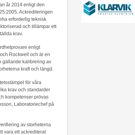
an år 2014 enligt den
25:2005. Ackrediteringen
eha erforderlig teknisk
oriserad och tillämpar ett
ällda krav.
årdhetprovare enligt
s och Rockwell och är en
n gällande kalibrering av
orheterna kraft och längd.
itetsstämpel för våra
ifika krav och standarder
 och kompetenser prövas
ansson, Laboratoriechef på
erifiering av storheterna
att vara ett ackrediterat