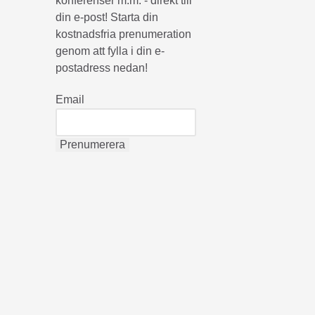
konferenser m.m. - direkt till
din e-post! Starta din
kostnadsfria prenumeration
genom att fylla i din e-
postadress nedan!
Email