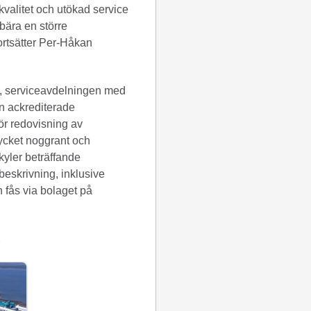
 kvalitet och utökad service
bära en större
ortsätter Per-Håkan
d, serviceavdelningen med
en ackrediterade
för redovisning av
mycket noggrant och
kyler beträffande
eskrivning, inklusive
fås via bolaget på
: