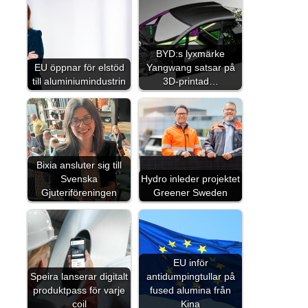
BYD:s lyxmärke
EU öppnar för elstöd
Yangwang satsar på
till aluminiumindustrin
3D-printad…
Bixia ansluter sig till
Svenska
Hydro inleder projektet
Gjuteriföreningen
Greener Sweden
EU inför
Speira lanserar digitalt
antidumpingtullar på
produktpass för varje
fused alumina från
coil
Kina