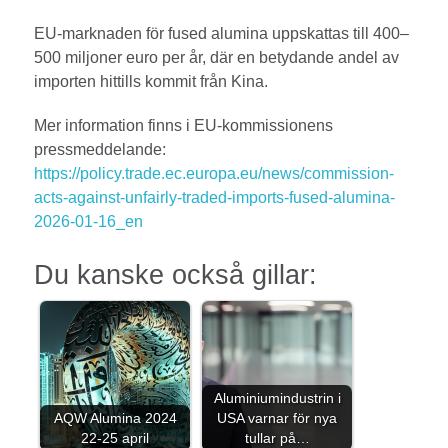
EU-marknaden för fused alumina uppskattas till 400–
500 miljoner euro per år, där en betydande andel av
importen hittills kommit från Kina.
Mer information finns i EU-kommissionens
pressmeddelande:
https://policy.trade.ec.europa.eu/news/commission-
acts-against-unfairly-traded-imports-fused-alumina-
2026-01-16_en
Du kanske också gillar:
Aluminiumindustrin i
AQW Alumina 2024
USA varnar för nya
22-25 april
tullar på…