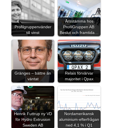
Årsstämma hos
Profilgruppenvänder
ProfilGruppen AB:
till vinst
Beslut och framtida…
Gränges – bättre än
Relais förvärvar
väntat
majoritet i Qpax
Henrik Futtrup ny VD
Nordamerikansk
för Hydro Extrusion
aluminium-efterfrågan
Sweden AB
ned 4,1 % i Q1