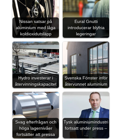
Nissan satsar på
Eural Gnutti
aluminium med låga
introducerar blyfria
koldioxidutsläpp
legeringar
Hydro investerar i
Svenska Fönster inför
återvinningskapacitet
återvunnet aluminium
Svag efterfrågan och
Tysk aluminiumindustri
höga lagernivåer
fortsatt under press –
fortsätter att pressa
…