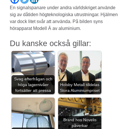
En signalspanare under andra världskriget använde
sig av dåtiden högteknologiska utrustningar. Hjälmen
var dock litet svår att använda. På bilden syns
hörapparat Modell Ä av aluminium.
Du kanske också gillar:
Svag efterfrågan och
höga lagernivåer
Holsby Metall tilldelas
fortsätter att pressa
Stora Aluminiumpriset
Brand hos Novelis
påverkar