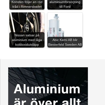
Konsten följer en röd
aluminiumförsörjning
tråd i Rimnersbadet
till Ford
Nissan satsar på
aluminium med låga
Abic Kemi AB blir
koldioxidutsläpp
Biesterfeld Sweden AB