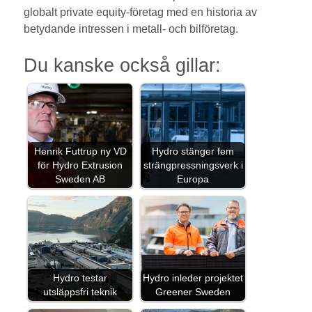
globalt private equity-företag med en historia av
betydande intressen i metall- och bilföretag.
Du kanske också gillar:
Henrik Futtrup ny VD
Hydro stänger fem
för Hydro Extrusion
strängpressningsverk i
Sweden AB
Europa
Hydro testar
Hydro inleder projektet
utsläppsfri teknik
Greener Sweden