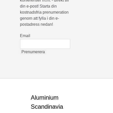
konferenser m.m. - direkt till
din e-post! Starta din
kostnadsfria prenumeration
genom att fylla i din e-
postadress nedan!
Email
Aluminium
Scandinavia