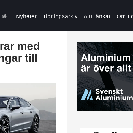
Nyheter
Tidningsarkiv
Alu-länkar
Om ti
drar med
gar till