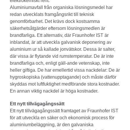
elektrokemiskt rent.
Aluminiumavfall från organiska lösningsmedel har
redan utvecklats framgångsrikt till teknisk
genomförbarhet. Det krävs dock kostsamma
säkerhetsåtgärder eftersom lösningsmedlen är
brandfarliga. Ett alternativ, där Fraunhofer IST är
inblandat, är att utveckla galvanisk deponering av
aluminium ur så kallade jonvätskor. Dessa är salter,
där vissa är flytande vid rumstemperatur. De är inte
brandfarliga och, enligt gäll-ande vetenskap, inte
heller giftiga. De har emellertid vissa nackdelar: De är
hygroskopiska (vattenupptagande) och måste därför
skyddas mot luftfuktighet medförande stora kostnader.
En annan viktig nackdel är höga kostnader.
Ett nytt tillvägagångssätt
Ett nytt tillvägagångssätt framtaget av Fraunhofer IST
för att utveckla en säker och ekonomisk process för
aluminiumbeläggning, är den galvaniska