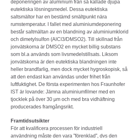
deponeringen av aluminium från så kallade djupa
eutektiska lösningsmedel. Dessa eutektiska
saltsmältor har en bestämd smältpunkt nära
rumstemperatur. I fallet med aluminiumdeponering
består saltmältan av en blandning av aluminiumklorid
och dimetylsulfon (AlCl3/DMSO2). Till skillnad från
jonvätskorna är DMSO2 en mycket billig substans
som bl.a används som livsmedelstillsats. Liksom
jonvätskorna är den eutektiska blandningen inte
heller brandfarlig, men dock mycket hygroskopisk, så
att den endast kan användas under frihet från
luftfuktighet. De första experimenten hos Fraunhofer
IST är lovande: Jämna aluminiumfilmer med en
tjocklek på över 30 μm och med bra vidhäftning
producerades framgångsrikt.
Framtidsutsikter
För att kvalificera processen för industriell
användning måste den vara ”förenklad”, dvs den