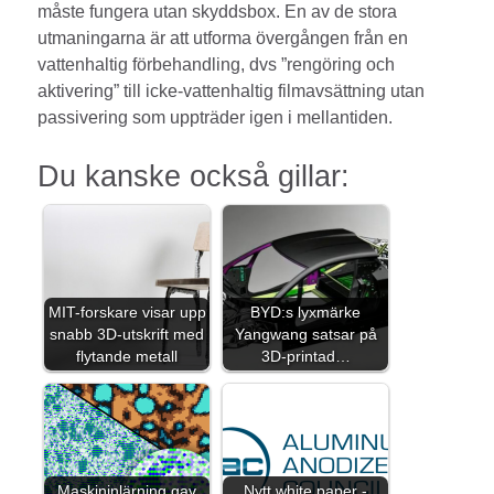
måste fungera utan skyddsbox. En av de stora
utmaningarna är att utforma övergången från en
vattenhaltig förbehandling, dvs ”rengöring och
aktivering” till icke-vattenhaltig filmavsättning utan
passivering som uppträder igen i mellantiden.
Du kanske också gillar:
MIT-forskare visar upp
BYD:s lyxmärke
snabb 3D-utskrift med
Yangwang satsar på
flytande metall
3D-printad…
Maskininlärning gav
Nytt white paper -