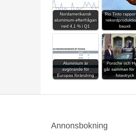
Nordamerikansk
Rio Tinto rappor
aluminium-efterfrågan
rekordprodukti
ned 4,1 % i Q1
bauxit
Aluminium är
Porsche och H
avgörande för
går samman för 
Europas förändring
fotavtryck
Annonsbokning