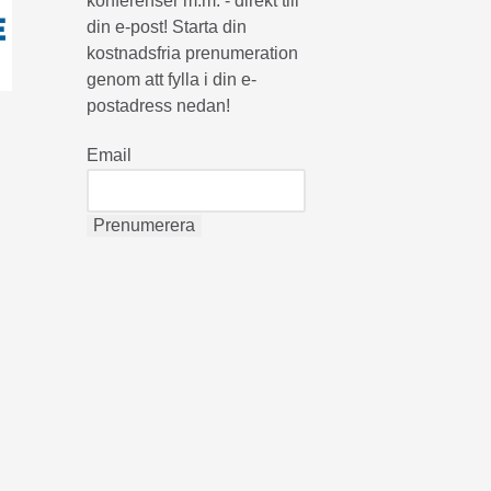
konferenser m.m. - direkt till
din e-post! Starta din
kostnadsfria prenumeration
genom att fylla i din e-
postadress nedan!
Email