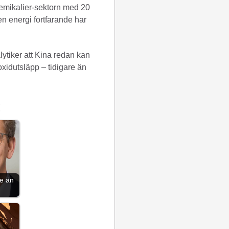
kemikalier-sektorn med 20
ren energi fortfarande har
lytiker att Kina redan kan
oxidutsläpp – tidigare än
:
re än