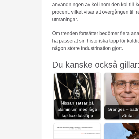
användningen av kol inom den kol-till-
procent, vilket visar att övergången till 
utmaningar.
Om trenden fortsätter bedömer flera ana
ha passerat sin historiska topp för koldi
någon större industrination gjort.
Du kanske också gillar
Nissan satsar på
aluminium med låga
Gränges – bätt
koldioxidutsläpp
väntat