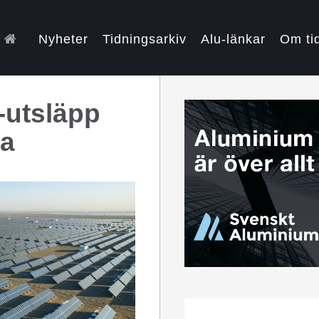
Nyheter
Tidningsarkiv
Alu-länkar
Om ti
-utsläpp
ka