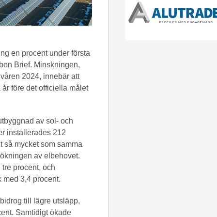
ng en procent under första
rbon Brief. Minskningen,
våren 2024, innebär att
år före det officiella målet
utbyggnad av sol- och
er installerades 212
elt så mycket som samma
a ökningen av elbehovet.
tre procent, och
k med 3,4 procent.
idrog till lägre utsläpp,
cent. Samtidigt ökade