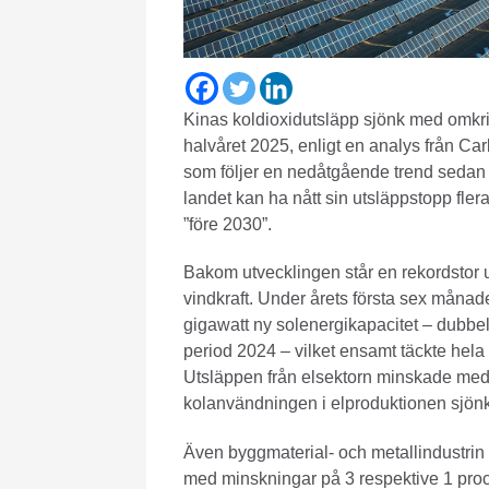
Kinas koldioxidutsläpp sjönk med omkri
halvåret 2025, enligt en analys från Ca
som följer en nedåtgående trend sedan 
landet kan ha nått sin utsläppstopp flera 
”före 2030”.
Bakom utvecklingen står en rekordstor 
vindkraft. Under årets första sex månad
gigawatt ny solenergikapacitet – dubb
period 2024 – vilket ensamt täckte hel
Utsläppen från elsektorn minskade med 
kolanvändningen i elproduktionen sjön
Även byggmaterial- och metallindustrin b
med minskningar på 3 respektive 1 pro