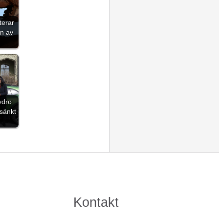
terar
on av
ydro
sänkt
Kontakt