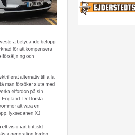
investera betydande belopp
rknad för att kompensera
elförsäljning och
trifierat alternativ till alla
då man försöker sluta med
verka elfordon på sin
 England. Det första
 kommer att vara en
kepp, lyxsedanen XJ.
ett visionärt brittiskt
 nästa generation fordon