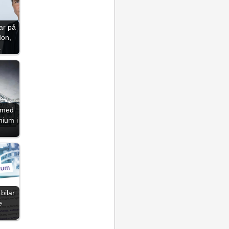
lar på
don,
…
t med
nium i
bilar
e