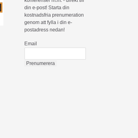
konferenser m.m. - direkt till
din e-post! Starta din
kostnadsfria prenumeration
genom att fylla i din e-
postadress nedan!
Email