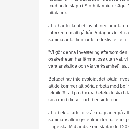
med nollutsläpp i Storbritannien, säger 
uttalande.
JLR har tecknat ett avtal med arbetarn
fabriken om att gå från 5-dagars till 4
samma antal timmar för effektivitet och p
”Vi gör denna investering eftersom den
osäkerheten har lämnat oss utan val, vi 
våra anställda och vår verksamhet”, sa
Bolaget har inte avslöjat det totala inv
att de kommer att börja arbeta med befi
teknik för att producera helelektriska bil
sida med diesel- och bensinfordon.
JLR bekräftade också sina planer på att
sammansättningscentrum för batterier p
Engelska Midlands, som startar drift 20