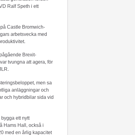
VD Ralf Speth i ett
a på Castle Bromwich-
-dagars arbetsvecka med
roduktivitet.
 pågående Brexit-
var tvungna att agera, för
 JLR.
esteringsbeloppet, men sa
ntliga anläggningar och
ar och hybridbilar sida vid
 bygga ett nytt
å Hams Hall, också i
20 med en årlig kapacitet