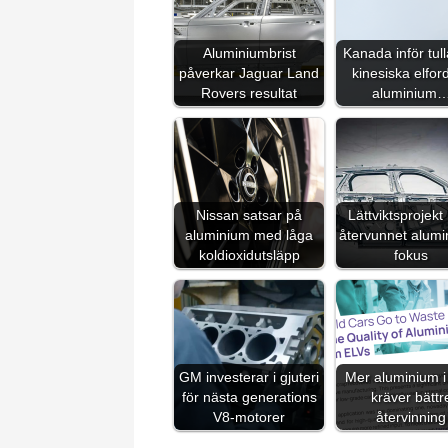
Aluminiumbrist
Kanada inför tul
påverkar Jaguar Land
kinesiska elfor
Rovers resultat
aluminium
Nissan satsar på
Lättviktsprojek
aluminium med låga
återvunnet alumi
koldioxidutsläpp
fokus
GM investerar i gjuteri
Mer aluminium i 
för nästa generations
kräver bättr
V8-motorer
återvinning