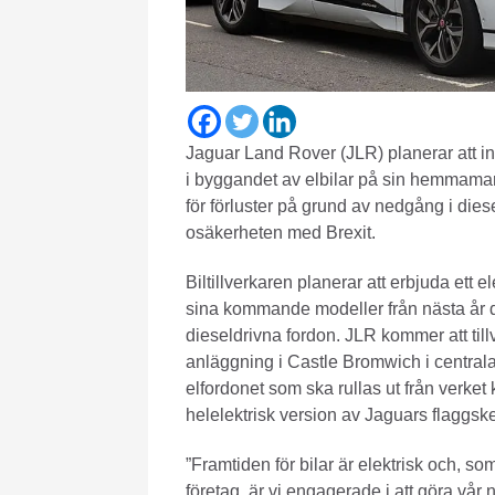
Jaguar Land Rover (JLR) planerar att 
i byggandet av elbilar på sin hemmama
för förluster på grund av nedgång i dies
osäkerheten med Brexit.
Biltillverkaren planerar att erbjuda ett elek
sina kommande modeller från nästa år 
dieseldrivna fordon. JLR kommer att till
anläggning i Castle Bromwich i centrala
elfordonet som ska rullas ut från verket
helelektrisk version av Jaguars flaggs
”Framtiden för bilar är elektrisk och, som 
företag, är vi engagerade i att göra vår