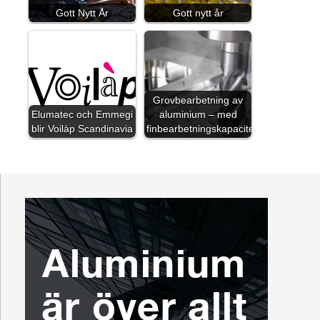
Gott Nytt År
Gott nytt år
Grovbearbetning av
Elumatec och Emmegi
aluminium – med
blir Voilàp Scandinavia
finbearbetningskapacitet