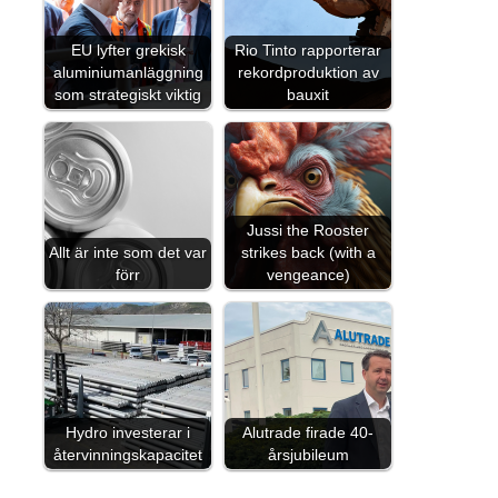
EU lyfter grekisk
Rio Tinto rapporterar
aluminiumanläggning
rekordproduktion av
som strategiskt viktig
bauxit
Jussi the Rooster
Allt är inte som det var
strikes back (with a
förr
vengeance)
Hydro investerar i
Alutrade firade 40-
återvinningskapacitet
årsjubileum