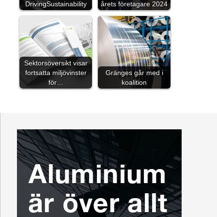
DrivingSustainability
årets företagare 2024
Sektorsöversikt visar
fortsatta miljövinster
Gränges går med i
för…
koalition