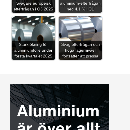
Svagare europeisk
aluminium-efterfrågan
efterfrågan i Q3 2025
ned 4,1 % i Q1
Stark ökning för
Svag efterfrågan och
aluminiumfolie under
höga lagernivåer
första kvartalet 2025
fortsätter att pressa