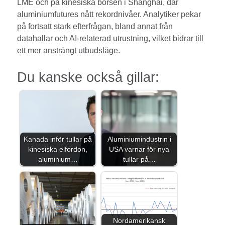
LME och på kinesiska börsen i Shanghai, där
aluminiumfutures nått rekordnivåer. Analytiker pekar
på fortsatt stark efterfrågan, bland annat från
datahallar och AI-relaterad utrustning, vilket bidrar till
ett mer ansträngt utbudsläge.
Du kanske också gillar:
Kanada inför tullar på
Aluminiumindustrin i
kinesiska elfordon,
USA varnar för nya
aluminium…
tullar på…
Nordamerikansk