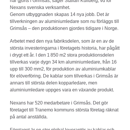
har gjorts i Grimsås, säger Staffan Kullberg, vd för
Nexans svenska verksamhet.
Genom utbyggnaden skapas 14 nya jobb. Det är
tillverkningen av aluminiumledare som nu förläggs till
Grimsås – den produktionen gjordes tidigare i Norge.
Arbetet med den nya fabriksdelen, som är en av de
största investeringarna i företagets historia, har pågått
i drygt ett år. I den 1 850 m2 stora produktionsdelen
tillverkas varje dygn 34 km aluminiumledare, från 16
upp till 300 mm2, för produktion av aluminiumkablar
för elöverföring. De kablar som tillverkas i Grimsås är
annars till största delen kopparledare, men
aluminiumledare uppges vara en växande produkt.
Nexans har 520 medarbetare i Grimsås. Det gör
företaget till Tranemo kommuns största företag räknat
på antal anställda.
Företaget är en stor global leverantör av kablar och