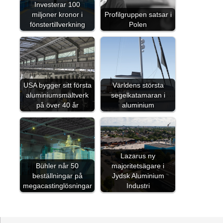
Investerar 100
miljoner kronor i
Profilgruppen satsar i
fönstertillverkning
Polen
USA bygger sitt första
Världens största
aluminiumsmältverk
segelkatamaran i
på över 40 år
aluminium
Lazarus ny
Bühler når 50
majoritetsägare i
beställningar på
Jydsk Aluminium
megacastinglösningar
Industri