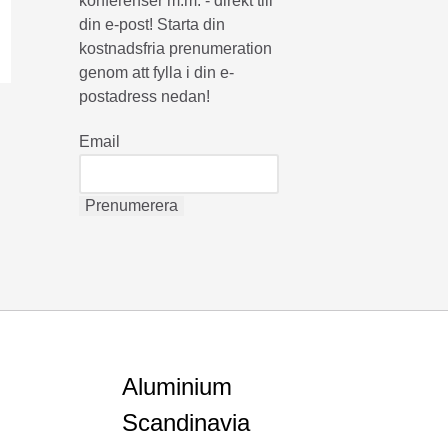
konferenser m.m. - direkt till
din e-post! Starta din
kostnadsfria prenumeration
genom att fylla i din e-
postadress nedan!
Email
Aluminium
Scandinavia