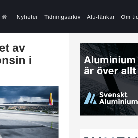
Nyheter
Tidningsarkiv
Alu-länkar
Om ti
et av
nsin i