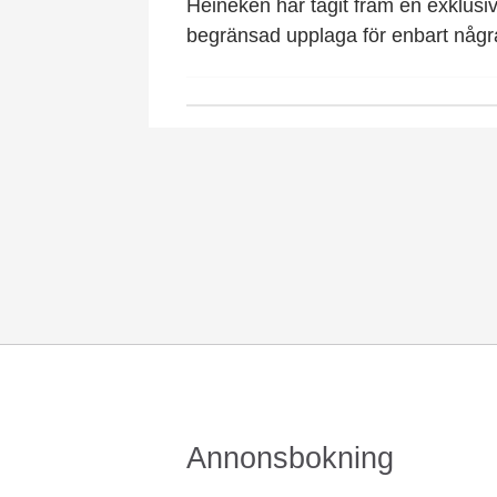
Heineken har tagit fram en exklusi
begränsad upplaga för enbart någr
Annonsbokning