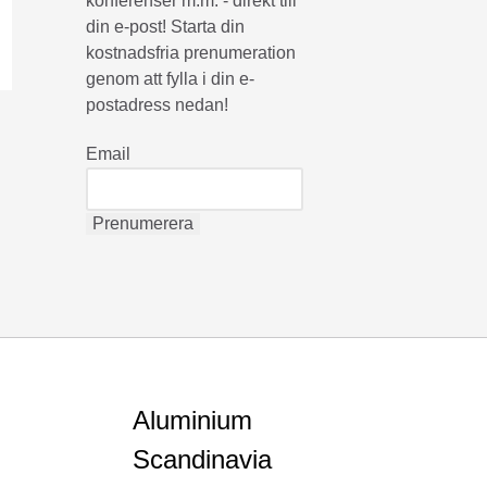
konferenser m.m. - direkt till
din e-post! Starta din
kostnadsfria prenumeration
genom att fylla i din e-
postadress nedan!
Email
Aluminium
Scandinavia