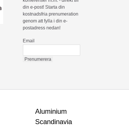
konferenser m.m. - direkt till
din e-post! Starta din
kostnadsfria prenumeration
genom att fylla i din e-
postadress nedan!
Email
Aluminium
Scandinavia