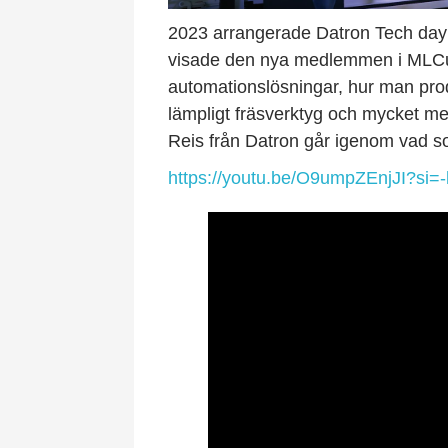
2023 arrangerade Datron Tech day
visade den nya medlemmen i MLCu
automationslösningar, hur man pro
lämpligt fräsverktyg och mycket me
Reis från Datron går igenom vad 
https://youtu.be/O9umpZEnjJI?s