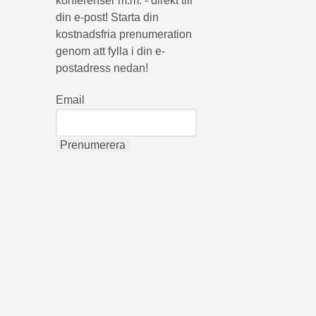
konferenser m.m. - direkt till
din e-post! Starta din
kostnadsfria prenumeration
genom att fylla i din e-
postadress nedan!
Email