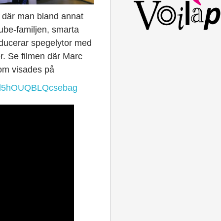
 där man bland annat
be-familjen, smarta
ducerar spegelytor med
r. Se filmen där Marc
som visades på
i=-l5hOUQBLQcsebag