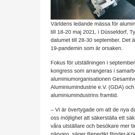
Världens ledande mässa för alumin
till 18-20 maj 2021, i Düsseldorf, Ty
datumet till 28-30 september. Det
19-pandemin som är orsaken.
Fokus för utställningen i septembe
kongress som arrangeras i samarb
aluminiumorganisationen Gesamtv
Aluminiumindustrie e.V. (GDA) och
aluminiumindustrins framtid.
– Vi är övertygade om att de nya 
oss möjlighet att säkerställa ett 
våra utställare och besökare mer ti
närvaro, säger Benedikt Binder-Kri