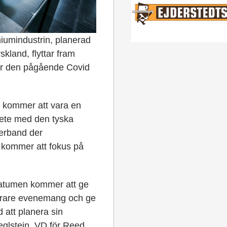
iumindustrin, planerad
skland, flyttar fram
 är den pågående Covid
r kommer att vara en
ete med den tyska
erband der
 kommer att fokus på
datumen kommer att ge
säkrare evenemang och ge
d att planera sin
eglstein, VD för Reed