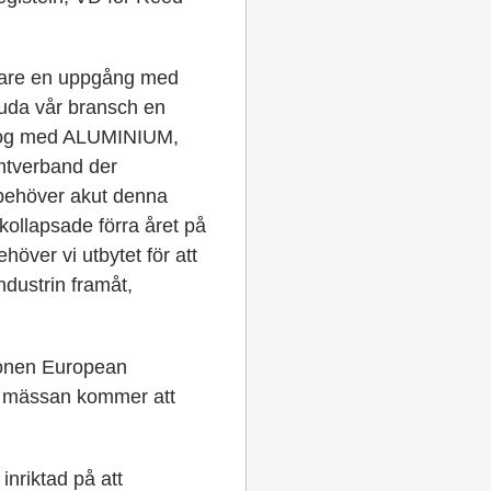
rligare en uppgång med
uda vår bransch en
alog med ALUMINIUM,
amtverband der
 behöver akut denna
 kollapsade förra året på
över vi utbytet för att
ndustrin framåt,
ionen European
t mässan kommer att
inriktad på att