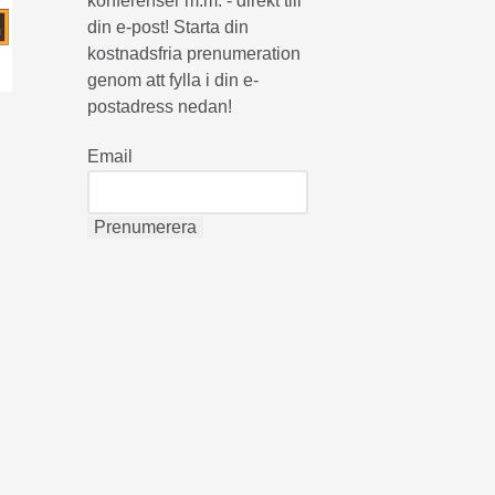
konferenser m.m. - direkt till
din e-post! Starta din
kostnadsfria prenumeration
genom att fylla i din e-
postadress nedan!
Email