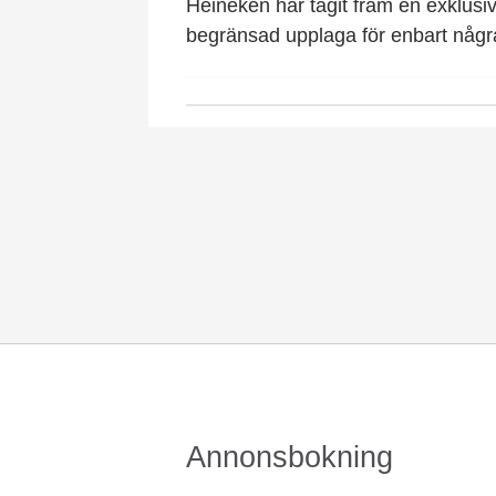
Heineken har tagit fram en exklusi
begränsad upplaga för enbart någr
Annonsbokning