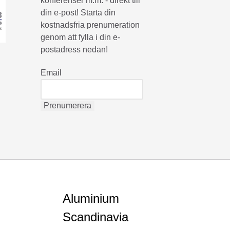
konferenser m.m. - direkt till
din e-post! Starta din
kostnadsfria prenumeration
genom att fylla i din e-
postadress nedan!
Email
Aluminium
Scandinavia