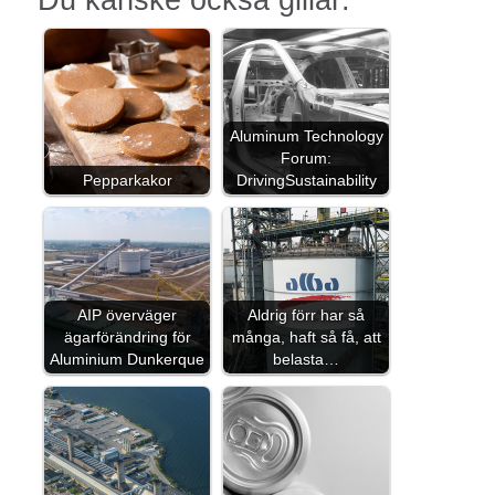
Aluminum Technology
Forum:
Pepparkakor
DrivingSustainability
AIP överväger
Aldrig förr har så
ägarförändring för
många, haft så få, att
Aluminium Dunkerque
belasta…