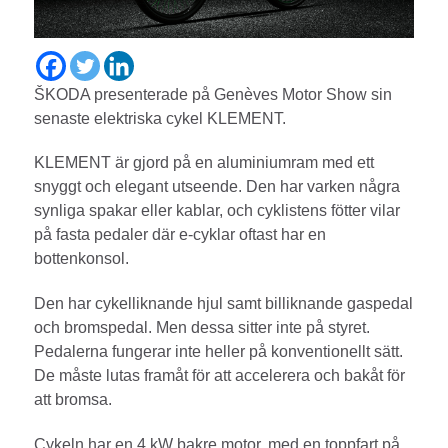
ŠKODA presenterade på Genèves Motor Show sin
senaste elektriska cykel KLEMENT.
KLEMENT är gjord på en aluminiumram med ett
snyggt och elegant utseende. Den har varken några
synliga spakar eller kablar, och cyklistens fötter vilar
på fasta pedaler där e-cyklar oftast har en
bottenkonsol.
Den har cykelliknande hjul samt billiknande gaspedal
och bromspedal. Men dessa sitter inte på styret.
Pedalerna fungerar inte heller på konventionellt sätt.
De måste lutas framåt för att accelerera och bakåt för
att bromsa.
Cykeln har en 4 kW bakre motor, med en toppfart på