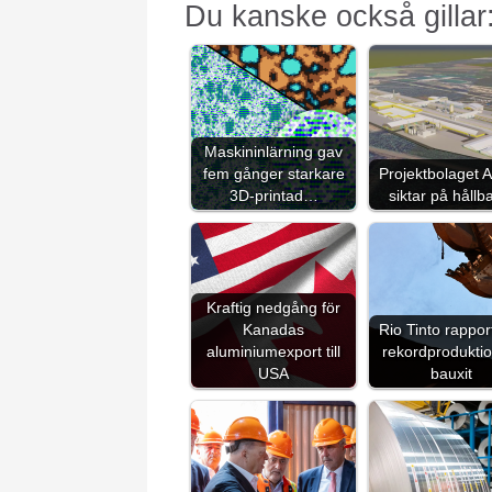
Du kanske också gillar
Maskininlärning gav
fem gånger starkare
Projektbolaget Ar
3D-printad…
siktar på håll
Kraftig nedgång för
Kanadas
Rio Tinto rappor
aluminiumexport till
rekordprodukti
USA
bauxit