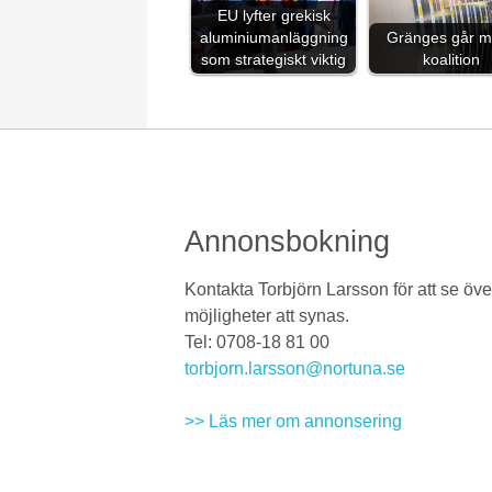
EU lyfter grekisk
aluminiumanläggning
Gränges går m
som strategiskt viktig
koalition
Annonsbokning
Kontakta Torbjörn Larsson för att se öve
möjligheter att synas.
Tel: 0708-18 81 00
torbjorn.larsson@nortuna.se
>> Läs mer om annonsering