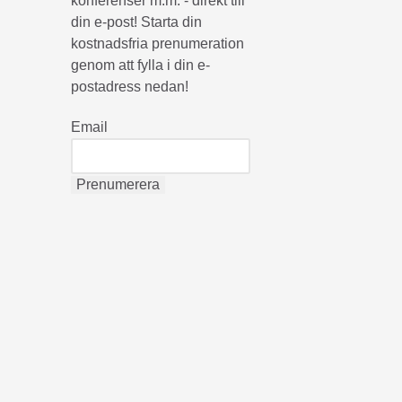
konferenser m.m. - direkt till
din e-post! Starta din
kostnadsfria prenumeration
genom att fylla i din e-
postadress nedan!
Email