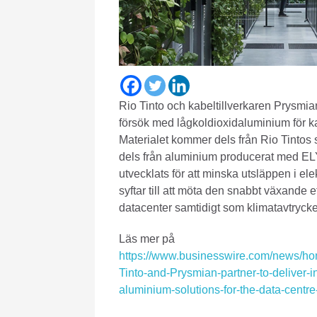
Rio Tinto och kabeltillverkaren Prysmian h
försök med lågkoldioxidaluminium för kab
Materialet kommer dels från Rio Tintos 
dels från aluminium producerat med EL
utvecklats för att minska utsläppen i el
syftar till att möta den snabbt växande ef
datacenter samtidigt som klimatavtrycket
Läs mer på
https://www.businesswire.com/news/h
Tinto-and-Prysmian-partner-to-deliver-
aluminium-solutions-for-the-data-centr