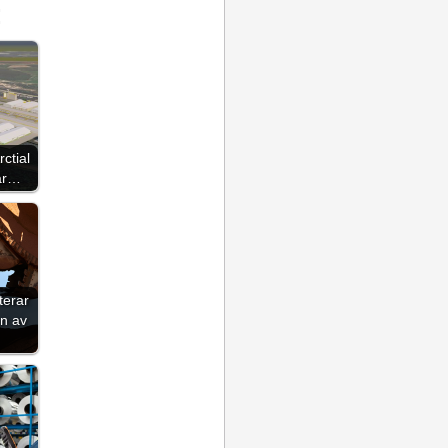
:
ctial
bar…
terar
on av