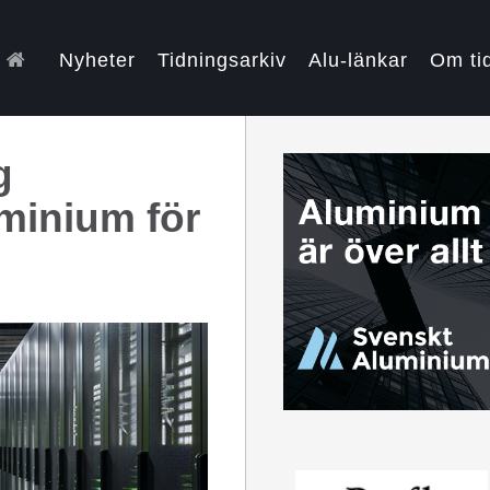
Nyheter
Tidningsarkiv
Alu-länkar
Om ti
g
minium för