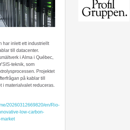
ar inlett ett industriellt
lar till datacenter.
smältverk i Alma i Québec,
YSIS-teknik, som
ektrolysprocessen. Projektet
terfrågan på kablar till
 i materialvalet reduceras.
ome/20260312669820/en/Rio-
innovative-low-carbon-
e-market