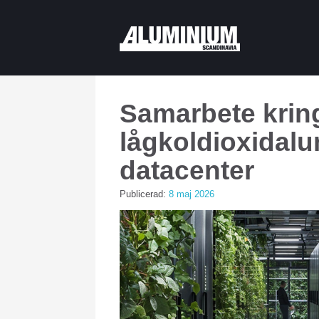
Samarbete krin
lågkoldioxidalu
datacenter
Publicerad:
8 maj 2026