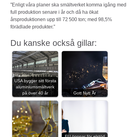
”Enligt våra planer ska smältverket komma igång med
full produktion senare i år och då ha ökat
årsproduktionen upp till 72 500 ton; med 98,5%
förädlade produkter.”
Du kanske också gillar:
USA bygger sitt första
aluminiumsmältverk
på över 40 år
Gott Nytt År
EU öppnar för elstöd