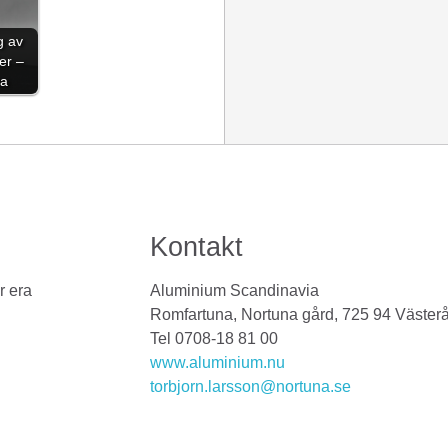
g av
er –
ka
Kontakt
r era
Aluminium Scandinavia
Romfartuna, Nortuna gård, 725 94 Väster
Tel 0708-18 81 00
www.aluminium.nu
torbjorn.larsson@nortuna.se