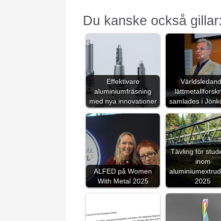
Du kanske också gillar
Effektivare
Världsledan
aluminiumfräsning
lättmetallforsk
med nya innovationer
samlades i Jönk
Tävling för stud
inom
ALFED på Women
aluminiumextrud
With Metal 2025
2025