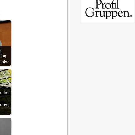
:
de
ning
öping
enter
ering