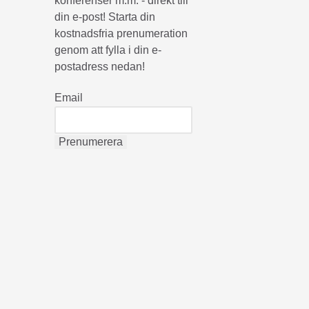
konferenser m.m. - direkt till
din e-post! Starta din
kostnadsfria prenumeration
genom att fylla i din e-
postadress nedan!
Email