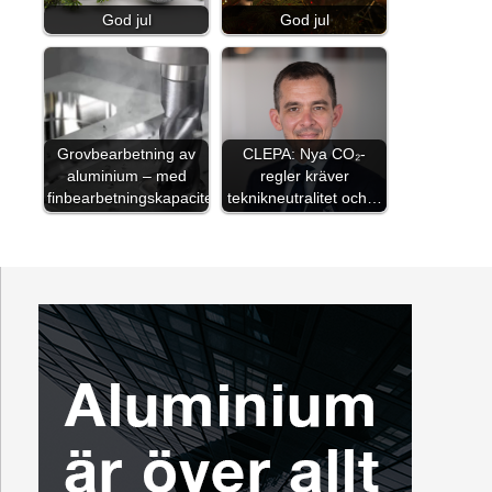
God jul
God jul
Grovbearbetning av
CLEPA: Nya CO₂-
aluminium – med
regler kräver
finbearbetningskapacitet
teknikneutralitet och…