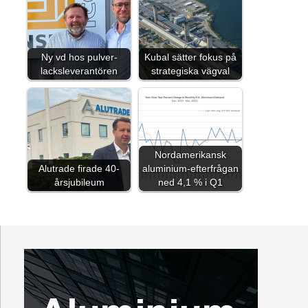
Ny vd hos pulver-
Kubal sätter fokus på
lacksleverantören
strategiska vägval
Nordamerikansk
Alutrade firade 40-
aluminium-efterfrågan
årsjubileum
ned 4,1 % i Q1