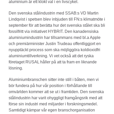
aluminium är ett klokt val i en livscykel.
Den svenska stålindustrin med SSAB:s VD Martin
Lindqvist i spetsen blev inbjuden till FN:s klimatmöte i
september för att berätta hur det svenska stålet ska bli
fossilfritt via initiativet HYBRIT. Den kanadensiska
aluminiumindustrin har tillsammans med bl.a Apple
och premiärminister Justin Trudeau offentliggjort en
nyupptäckt process som ska möjliggöra koldioxidfri
aluminiumtillverkning. Vi vet också att det ryska
företaget RUSAL håller på att ta fram en liknande
lösning.
Aluminiumbranschen sitter inte still i båten, men vi
bör fundera på hur vår position i förhållande till
omvärlden kommer att se ut i framtiden. Den svenska
stålindustrin har varit ohyggligt framgångsrik med att
förse sin industri med miljarder i forskningsmedel.
Samtidigt kämpar vår egen branschorganisation