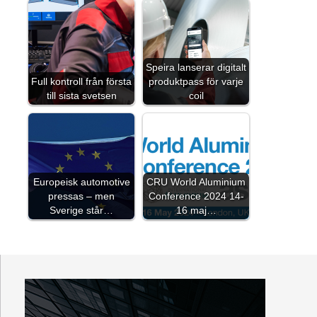
Speira lanserar digitalt
Full kontroll från första
produktpass för varje
till sista svetsen
coil
Europeisk automotive
CRU World Aluminium
pressas – men
Conference 2024 14-
Sverige står…
16 maj…