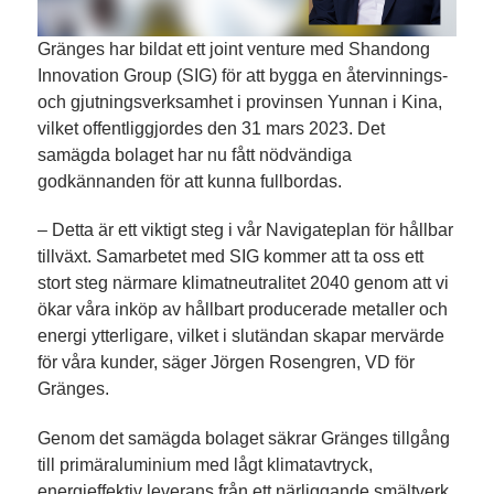
Gränges har bildat ett joint venture med Shandong
Innovation Group (SIG) för att bygga en återvinnings-
och gjutningsverksamhet i provinsen Yunnan i Kina,
vilket offentliggjordes den 31 mars 2023. Det
samägda bolaget har nu fått nödvändiga
godkännanden för att kunna fullbordas.
– Detta är ett viktigt steg i vår Navigateplan för hållbar
tillväxt. Samarbetet med SIG kommer att ta oss ett
stort steg närmare klimatneutralitet 2040 genom att vi
ökar våra inköp av hållbart producerade metaller och
energi ytterligare, vilket i slutändan skapar mervärde
för våra kunder, säger Jörgen Rosengren, VD för
Gränges.
Genom det samägda bolaget säkrar Gränges tillgång
till primäraluminium med lågt klimatavtryck,
energieffektiv leverans från ett närliggande smältverk