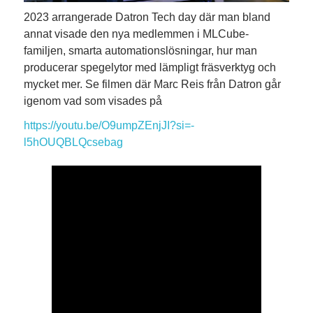
2023 arrangerade Datron Tech day där man bland
annat visade den nya medlemmen i MLCube-
familjen, smarta automationslösningar, hur man
producerar spegelytor med lämpligt fräsverktyg och
mycket mer. Se filmen där Marc Reis från Datron går
igenom vad som visades på
https://youtu.be/O9umpZEnjJI?si=-
l5hOUQBLQcsebag